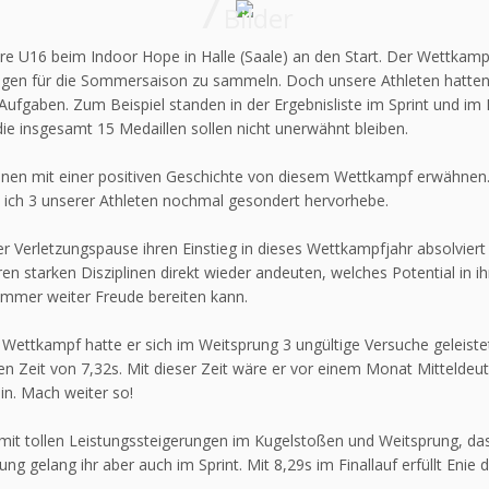
7
Bilder
ere U16 beim Indoor Hope in Halle (Saale) an den Start. Der Wettkam
ngen für die Sommersaison zu sammeln. Doch unsere Athleten hatten m
Aufgaben. Zum Beispiel standen in der Ergebnisliste im Sprint und im
e insgesamt 15 Medaillen sollen nicht unerwähnt bleiben.
elnen mit einer positiven Geschichte von diesem Wettkampf erwähne
n ich 3 unserer Athleten nochmal gesondert hervorhebe.
r Verletzungspause ihren Einstieg in dieses Wettkampfjahr absolviert
en starken Disziplinen direkt wieder andeuten, welches Potential in i
Sommer weiter Freude bereiten kann.
 Wettkampf hatte er sich im Weitsprung 3 ungültige Versuche geleiste
len Zeit von 7,32s. Mit dieser Zeit wäre er vor einem Monat Mitteldeu
in. Mach weiter so!
 mit tollen Leistungssteigerungen im Kugelstoßen und Weitsprung, das
ng gelang ihr aber auch im Sprint. Mit 8,29s im Finallauf erfüllt Enie