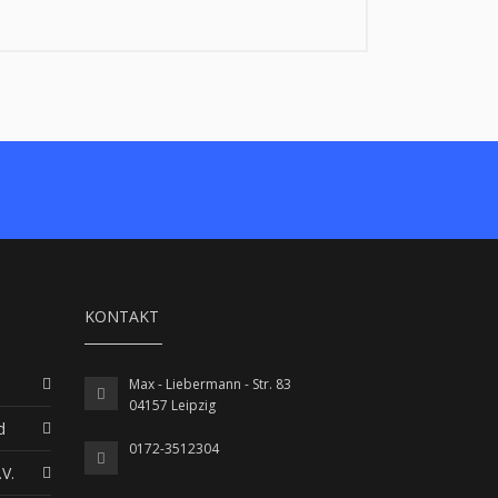
KONTAKT
Max - Liebermann - Str. 83
04157 Leipzig
d
0172-3512304
V.