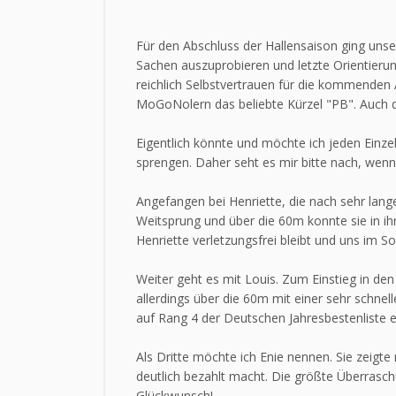
Für den Abschluss der Hallensaison ging uns
Sachen auszuprobieren und letzte Orientieru
reichlich Selbstvertrauen für die kommenden 
MoGoNolern das beliebte Kürzel "PB". Auch di
Eigentlich könnte und möchte ich jeden Einz
sprengen. Daher seht es mir bitte nach, wen
Angefangen bei Henriette, die nach sehr lange
Weitsprung und über die 60m konnte sie in ihr
Henriette verletzungsfrei bleibt und uns im 
Weiter geht es mit Louis. Zum Einstieg in den
allerdings über die 60m mit einer sehr schnel
auf Rang 4 der Deutschen Jahresbestenliste e
Als Dritte möchte ich Enie nennen. Sie zeigte
deutlich bezahlt macht. Die größte Überraschu
Glückwunsch!