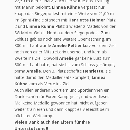
22,50 m den 3. Platz, auch hier wurde das Training
mit Marvin belohnt.
Linnea Kühne
verpasst nur
knapp das Siegerpodest mit einer Weite von 21,00 m.
Im Sprint-Finale standen mit
Henriette Helmer
Platz
2 und
Linnea Kühne
Platz 3 wieder 2 Mädels von der
SG Motor Gohlis Nord auf dem Siegerpodest. Zum
Schluss gab es noch eine weitere Überraschung. Im
800m – Lauf wurde
Amelie Peltier
kurz vor dem Ziel
noch von einer Mitstreiterin überholt und kam als
Zweite ins Ziel. Obwohl
Amelie
gar keine Lust zum
800m – Lauf hatte, hat sie bis zum Schluss gekämpft,
prima
Amelie
. Den 3. Platz schaffte
Henriette
, sie
hatte damit den Medaillensatz komplett,
Linnea
Kühne
kam als Vierte ins Ziel.
Auch allen anderen Sportlern und Sportlerinnen ein
Dankeschön für Euren Kampfgeist, und wer dieses
Mal keine Medaille gewonnen hat, nicht aufgeben,
weiter trainieren und dann klappt es vielleicht beim
nächsten Wettkampf.
Vielen Dank auch den Eltern für Ihre
Unterstützung!!