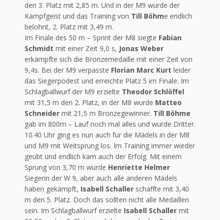
den 3. Platz mit 2,85 m. Und in der M9 wurde der
Kampfgeist und das Training von
Till Böhm
e endlich
belohnt, 2. Platz mit 3,49 m.
Im Finale des 50 m – Sprint der M8 siegte
Fabian
Schmidt
mit einer Zeit 9,0 s,
Jonas Weber
erkämpfte sich die Bronzemedaille mit einer Zeit von
9,4s. Bei der M9 verpasste
Florian Marc Kurt
leider
das Siegerpodest und erreichte Platz 5 im Finale. Im
Schlagballwurf der M9 erzielte
Theodor Schlöffel
mit 31,5 m den 2. Platz, in der M8 wurde
Matteo
Schneider
mit 21,5 m Bronzegewinner.
Till Böhme
gab im 800m – Lauf noch mal alles und wurde Dritter.
10.40 Uhr ging es nun auch für die Mädels in der M8
und M9 mit Weitsprung los. Im Training immer wieder
geübt und endlich kam auch der Erfolg. Mit einem
Sprung von 3,70 m wurde
Henriette Helmer
Siegerin der W 9, aber auch alle anderen Mädels
haben gekämpft,
Isabell Schaller
schaffte mit 3,40
m den 5. Platz. Doch das sollten nicht alle Medaillen
sein. Im Schlagballwurf erzielte
Isabell Schaller
mit