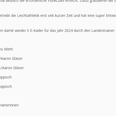
al deutlich die erforderliche Punktzahl erreicht. Dazu gratulieren wir
treibt die Leichtathletik erst seit kurzer Zeit und hat eine super Ent
 damit wieder 5 E-Kader für das Jahr 2024 durch den Landestrainer
s Wirth
Aaron Gläser
Aaron Gläser
ippisch
Lippisch
rainerInnen