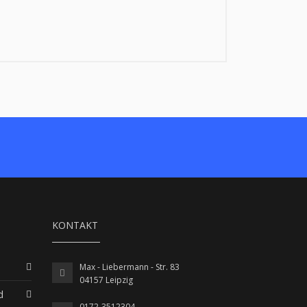
KONTAKT
Max - Liebermann - Str. 83
04157 Leipzig
d
0172-3512304