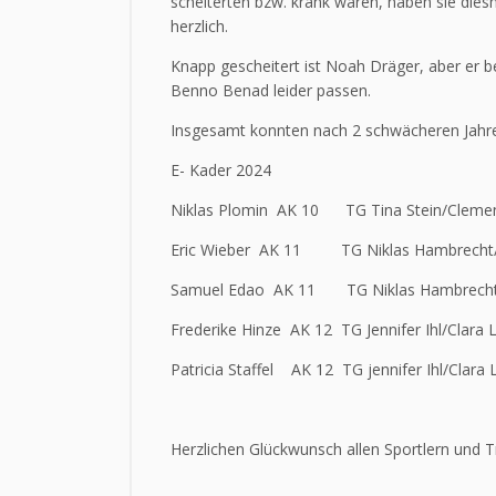
scheiterten bzw. krank waren, haben sie diesm
herzlich.
Knapp gescheitert ist Noah Dräger, aber er be
Benno Benad leider passen.
Insgesamt konnten nach 2 schwächeren Jahren
E- Kader 2024
Niklas Plomin AK 10 TG Tina Stein/Clemen
Eric Wieber AK 11 TG Niklas Hambrecht/
Samuel Edao AK 11 TG Niklas Hambrecht/
Frederike Hinze AK 12 TG Jennifer Ihl/Clara L
Patricia Staffel AK 12 TG jennifer Ihl/Clara 
Herzlichen Glückwunsch allen Sportlern und T