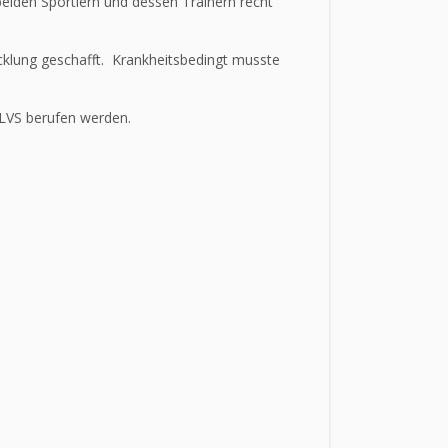
 beiden Sportlern und dessen Trainern recht
wicklung geschafft. Krankheitsbedingt musste
 LVS berufen werden.