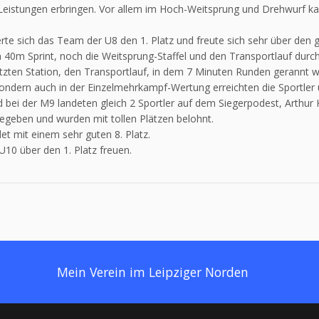
le Leistungen erbringen. Vor allem im Hoch-Weitsprung und Drehwurf 
rte sich das Team der U8 den 1. Platz und freute sich sehr über den
40m Sprint, noch die Weitsprung-Staffel und den Transportlauf durch
tzten Station, den Transportlauf, in dem 7 Minuten Runden gerannt 
ondern auch in der Einzelmehrkampf-Wertung erreichten die Sportler u
nd bei der M9 landeten gleich 2 Sportler auf dem Siegerpodest, Arthur
egeben und wurden mit tollen Plätzen belohnt.
t mit einem sehr guten 8. Platz.
10 über den 1. Platz freuen.
Mein Verein im Leipziger Norden