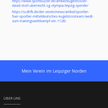
https://www.sportbuzzer.de/artikel/kugelstosser-
david-storl-uberreicht-sg-olympia-leipzig-spende/
https://scdhfk.de/der-verein/news/artikel/sportler-
fuer-sportler-mitteldeutsches-kugelstossteam-laedt-
zum-trainingswettkampf-ein-1128/
Mein Verein im Leipziger Norden
ÜBER UNS