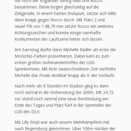
nur noch der Engländer Georg Mills und Rocco
beisammen. Beide bogen gleichzeitig auf die
Zielgerade. In einem harten Endspurt, setzte sich Mills
dann knapp gegen Rocco durch. Mit Platz 2 und
neuer PB von 1:48,79 min setzte Rocco ein weiteres
Achtungszeichen und konnte einige namhafte
Konkurrenten der Laufszene hinter sich lassen.
Am Samstag durfte dann Michelle Rädler als erste die
MoGoNo-Farben präsentieren. Dabei kam es zum
ersten großen Aufeinandertreffen der U20-
Sprinterinnen. Mit ihrer zweitschnellsten Zeit verfehlte
Michelle das Finale denkbar knapp als 9. der Vorläufe.
Nach mehr als 8 Stunden im Stadion ging es dann
noch einmal in die Vorbereitung der 200m. Mit 24,72
sec stand noch einmal eine neue Bestleistung am
Ende des Tages und Platz fünf in der Sprintelite der
U20 des DLV.
Mit Lilly Empl war auch unsere Mehrkämpferin mit
nach Regensburg gekommen. Über 100m Hürden der