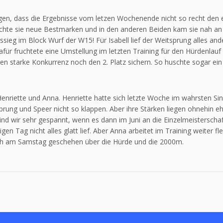
igen, dass die Ergebnisse vom letzen Wochenende nicht so recht den
rreichte sie neue Bestmarken und in den anderen Beiden kam sie nah an
sieg im Block Wurf der W15! Für Isabell lief der Weitsprung alles and
afür fruchtete eine Umstellung im letzten Training für den Hürdenlau
 starke Konkurrenz noch den 2. Platz sichern. So huschte sogar ein L
Henriette und Anna. Henriette hatte sich letzte Woche im wahrsten Si
rung und Speer nicht so klappen. Aber ihre Stärken liegen ohnehin ehe
sind wir sehr gespannt, wenn es dann im Juni an die Einzelmeisterscha
n Tag nicht alles glatt lief. Aber Anna arbeitet im Training weiter fl
uch am Samstag geschehen über die Hürde und die 2000m.