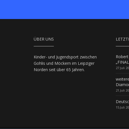
ÜBER UNS
LETZT
Robert
Kinder- und Jugendsport zwischen
„FINAL
Gohlis und Möckern im Leipziger
27.Juli 2
Norden seit über 65 Jahren.
weiter
Diamon
21.Juli 2
Deutsc
15.Juli 2