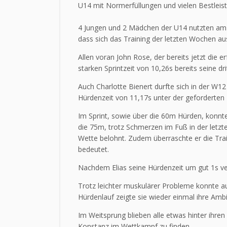
U14 mit Normerfüllungen und vielen Bestleis
4 Jungen und 2 Mädchen der U14 nutzten am S
dass sich das Training der letzten Wochen au
Allen voran John Rose, der bereits jetzt die
starken Sprintzeit von 10,26s bereits seine 
Auch Charlotte Bienert durfte sich in der W12
Hürdenzeit von 11,17s unter der geforderte
Im Sprint, sowie über die 60m Hürden, konnte
die 75m, trotz Schmerzen im Fuß in der let
Wette belohnt. Zudem überraschte er die Trai
bedeutet.
Nachdem Elias seine Hürdenzeit um gut 1s ve
Trotz leichter muskulärer Probleme konnte au
Hürdenlauf zeigte sie wieder einmal ihre Am
Im Weitsprung blieben alle etwas hinter ihren
Konstanz im Wettkampf zu finden.