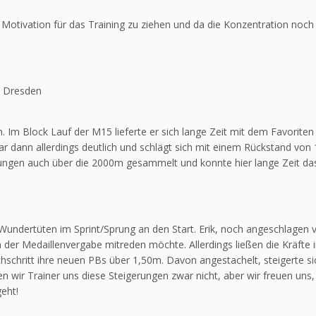
e Motivation für das Training zu ziehen und da die Konzentration noc
n Dresden
rm. Im Block Lauf der M15 lieferte er sich lange Zeit mit dem Favorit
r dann allerdings deutlich und schlägt sich mit einem Rückstand von 1
rungen auch über die 2000m gesammelt und konnte hier lange Zeit 
Wundertüten im Sprint/Sprung an den Start. Erik, noch angeschlagen 
 in der Medaillenvergabe mitreden möchte. Allerdings ließen die Kräft
schritt ihre neuen PBs über 1,50m. Davon angestachelt, steigerte si
en wir Trainer uns diese Steigerungen zwar nicht, aber wir freuen uns
geht!