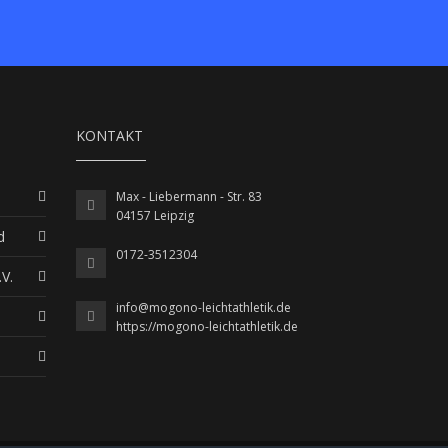
KONTAKT
Max - Liebermann - Str. 83
04157 Leipzig
d
0172-3512304
V.
info@mogono-leichtathletik.de
https://mogono-leichtathletik.de