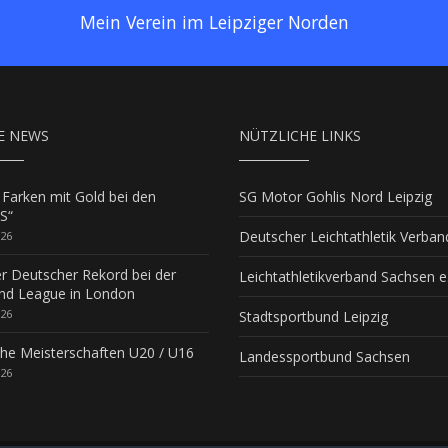
Mein Verein im Leipziger Norden
E NEWS
NÜTZLICHE LINKS
 Farken mit Gold bei den
SG Motor Gohlis Nord Leipzig
S“
Deutscher Leichtathletik Verban
026
er Deutscher Rekord bei der
Leichtathletikverband Sachsen e.
d League in London
026
Stadtsportbund Leipzig
he Meisterschaften U20 / U16
Landessportbund Sachsen
026