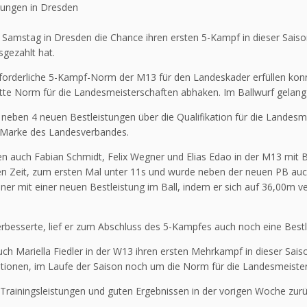
tungen in Dresden
amstag in Dresden die Chance ihren ersten 5-Kampf in dieser Saison 
sgezahlt hat.
 erforderliche 5-Kampf-Norm der M13 für den Landeskader erfüllen kon
dritte Norm für die Landesmeisterschaften abhaken. Im Ballwurf gela
 neben 4 neuen Bestleistungen über die Qualifikation für die Landesme
n Marke des Landesverbandes.
n auch Fabian Schmidt, Felix Wegner und Elias Edao in der M13 mit B
zten Zeit, zum ersten Mal unter 11s und wurde neben der neuen PB a
ner mit einer neuen Bestleistung im Ball, indem er sich auf 36,00m 
rbesserte, lief er zum Abschluss des 5-Kampfes auch noch eine Best
ch Mariella Fiedler in der W13 ihren ersten Mehrkampf in dieser Sais
bitionen, im Laufe der Saison noch um die Norm für die Landesmeiste
 Trainingsleistungen und guten Ergebnissen in der vorigen Woche zurück