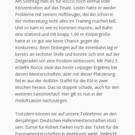
Am Sonntag hieß es für Rocco noch einmal volle
Konzentration auf das Finale. Leider hatte er wieder
Probleme mit seinem Hüftbeuger, der ihn schon in
der Vorbereitung nicht alles im Training machen ließ.
Und so kam es wie es kommen musste, auf Bahn
eins startend und mit knapp 1,90 m Körpergröße
hatte er so gut wie keine Chance gegen die
Konkurrenz. Beim Einbiegen auf die Innenbahn lag er
bereits an sechster Stelle und konnte sich erst auf der
Zielgeraden um eine Position verbessern. Mit Platz 5
erzielte Rocco zwar das beste Leipziger Ergebnis bei
diesen Meisterschaften, aber mit dieser Platzierung
fiel er aus der 4x400m Staffel für die EM in zwei
Wochen heraus. Das ist doppelt schade, auch für den
weiteren Saisonverlauf. Hier gilt es nun in der
Freiluftsaison nachzulegen.
Trotzdem können wir auf unsere Teilnehmer an den
diesjährigen Deutschen Hallenmeisterschaften stolz
sein. Zumal für Robert Farken noch das Ticket für die
Europameisterschaften in Apeldoorn winkt. Vielleicht