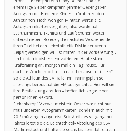
Profis. Hürdensprinterin Cindy Roleder und die
ehemalige Siebenkämpferin Jennifer Oeser gaben
Autogramme. Hunderte Kinder strömten zu den
Athletinnen. Nach wenigen Minuten waren alle
Autogrammkarten vergriffen, also wurde auf
Startnummern, T-Shirts und Laufschuhen weiter
unterschrieben. Roleder, die nächstes Wochenende
ihren Titel bei den Leichtathletik-DM in der Arena
Leipzig verteidigen will, ist mitten in der Vorbereitung. „
Ich bin damit bisher sehr zufrieden. Heute stand
Krafttraining an, morgen mal ein Tag Pause. Für
nächste Woche möchte ich natürlich absolut fit sein“,
so die Athletin des SV Halle. Ihr Trainingsplan sei
allerdings bereits auf die EM ausgerichtet. Hier will sie
ihre Bestleistung abrufen – hoffentlich sogar einen
persönlichen Rekord.
Siebenkampf-Vizeweltmeisterin Oeser war nicht nur
mit Hunderten Autogrammkarten, sondern auch mit
20 Schützlingen angereist. Seit April des vergangenen
Jahres leitet sie die Leichtathletik-Abteilung des SSV
Markranstädt und hatte die sechs bis zehn Jahre alten