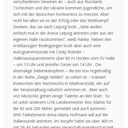
verschiedenen Vereinen an – auch aus Russland,
Tschechien und der Ukraine kommen Jugendliche, um
sich mit der deutschen Konkurrenz zu messen. Aber
nicht bei allen sei es der Erfolg oder das Wettkampf-
Denken, das sie nach Leipzig lockt. „Viele wollen
einfach mal in der Arena Leipzig antreten oder aus der
eigenen Halle rauskommen“, weiß Hanke. Neben den
erstklassigen Bedingungen lockt aber auch eine
Autogrammstunde mit Cindy Roleder –
Halleneuropameisterin über 60 m Hürden vom SV Halle
– um 13 Uhr und Jennifer Oeser um 14 Uhr . Die
ehemalige Siebenkämpferin – die bei Vox regelmäßig
in der Reihe „Ewige Helden“ zu sehen ist – trainiert
inzwischen den Nachwuchs in Markranstädt, der auf
der Veranstaltung natürlich vertreten ist . Aber auch
von MoGoNo gehen einige Talente an den Start . So
ist unter anderem U18-Landesmeister Ron Martin für
die 60 und 200 Meter gemeldet und auch Junioren-
WM-Teilnehmerin Anna-Maria Hofmann will auf der
Hallenrunde antreten. Im Vorjahr hatte sie über 400 m
mit 56,43 Sekunden einen Veranstaltungsrekord erzielt.